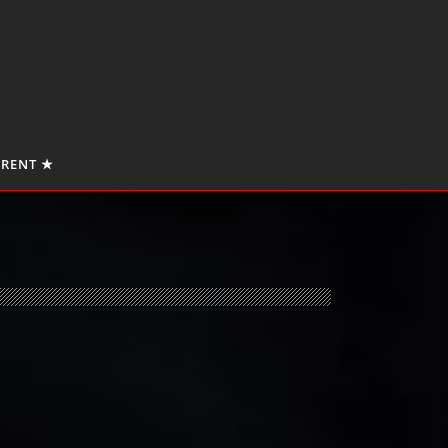
 RENT ★