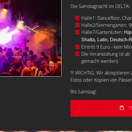
Die Samstagnacht im DELTA!
Halle1: Dancefloor, Cha
Halle2/Sternengarten:
9
Halle7/GartenEden:
Hip
Shatta,
Latin,
Deutsch-
Eintritt 9 Euro - kein M
Die Veranstaltung ist a
gemacht werden)
!!! WICHTIG: Wir akzeptiere
Fotos oder Kopien von Pässe
Bis Samstag!
1