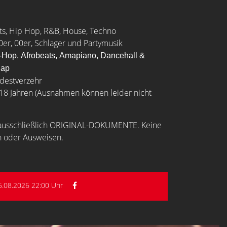
rts, Hip Hop, R&B, House, Techno
0er, 00er, Schlager und Partymusik
-Hop,
Afrobeats,
Amapiano,
Dancehall &
Rap
indestverzehr
b 18 Jahren (Ausnahmen können leider nicht
n ausschließlich ORIGINAL-DOKUMENTE. Keine
n oder Ausweisen.
5.08.2026 22:00 Uhr