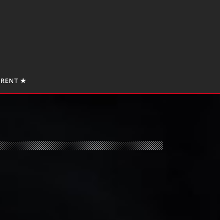
 RENT ★