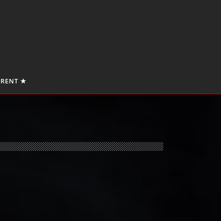
 RENT ★